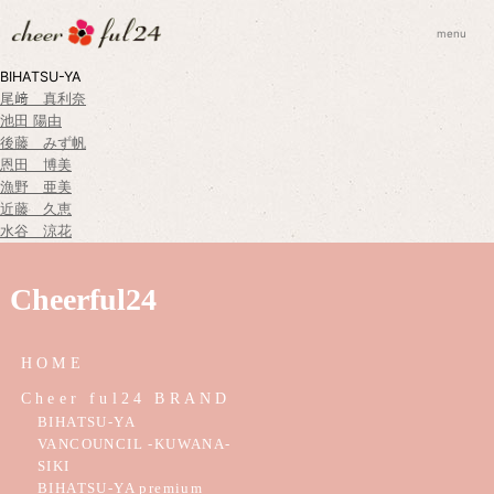
menu
BIHATSU-YA
尾﨑 真利奈
池田 陽由
後藤 みず帆
恩田 博美
漁野 亜美
近藤 久恵
水谷 涼花
Cheerful24
HOME
Cheer ful24 BRAND
BIHATSU-YA
VANCOUNCIL -KUWANA-
SIKI
BIHATSU-YA premium