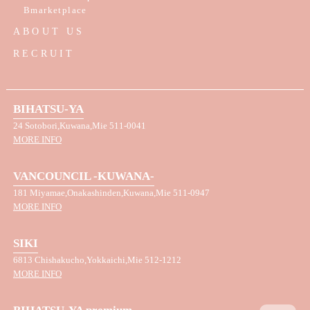
Bmarketplace
ABOUT US
RECRUIT
BIHATSU-YA
24 Sotobori,Kuwana,Mie 511-0041
MORE INFO
VANCOUNCIL -KUWANA-
181 Miyamae,Onakashinden,Kuwana,Mie 511-0947
MORE INFO
SIKI
6813 Chishakucho,Yokkaichi,Mie 512-1212
MORE INFO